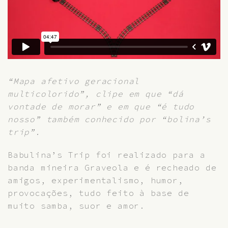
“Mapa afetivo geracional
multicolorido”, clipe em que “dá
vontade de morar” e em que “é tudo
nosso” também conhecido por “bolina’s
trip”.
Babulina’s Trip foi realizado para a
banda mineira Graveola e é recheado de
amigos, experimentalismo, humor,
provocações, tudo feito à base de
muito samba, suor e amor.